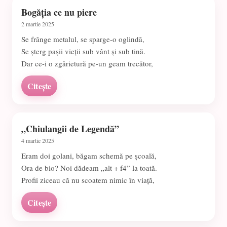
Bogăția ce nu piere
2 martie 2025
Se frânge metalul, se sparge-o oglindă,
Se șterg pașii vieții sub vânt și sub tină.
Dar ce-i o zgârietură pe-un geam trecător,
Citește
„Chiulangii de Legendă”
4 martie 2025
Eram doi golani, băgam schemă pe școală,
Ora de bio? Noi dădeam „alt + f4” la toată.
Profii ziceau că nu scoatem nimic în viață,
Citește