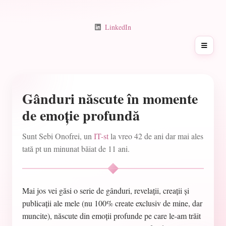
LinkedIn
Deschi
Gânduri născute în momente
de emoție profundă
Sunt Sebi Onofrei, un
IT-st
la vreo 42 de ani dar mai ales
tată pt un minunat băiat de 11 ani.
Mai jos vei găsi o serie de gânduri, revelații, creații și
publicații ale mele (nu 100% create exclusiv de mine, dar
muncite), născute din emoții profunde pe care le-am trăit