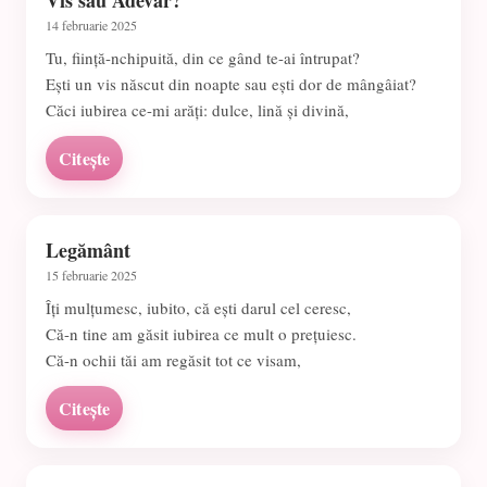
Vis sau Adevăr?
14 februarie 2025
Tu, ființă-nchipuită, din ce gând te-ai întrupat?
Ești un vis născut din noapte sau ești dor de mângâiat?
Căci iubirea ce-mi arăți: dulce, lină și divină,
Citește
Legământ
15 februarie 2025
Îți mulțumesc, iubito, că ești darul cel ceresc,
Că-n tine am găsit iubirea ce mult o prețuiesc.
Că-n ochii tăi am regăsit tot ce visam,
Citește