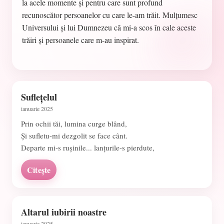
la acele momente și pentru care sunt profund
recunoscător persoanelor cu care le-am trăit. Mulțumesc
Universului și lui Dumnezeu că mi-a scos în cale aceste
trăiri și persoanele care m-au inspirat.
Suflețelul
ianuarie 2025
Prin ochii tăi, lumina curge blând,
Și sufletu-mi dezgolit se face cânt.
Departe mi-s rușinile... lanțurile-s pierdute,
Citește
Altarul iubirii noastre
ianuarie 2025