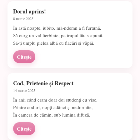
Dorul aprins!
8 martie 2025
În astă noapte, iubito, mă-ndemn a fi furtună,
Să curg un val fierbinte, pe trupul tău s-apună.
Să-ți umplu pielea albă cu flăcări și văpăi,
Citește
Cod, Prietenie și Respect
14 martie 2025
În anii când eram doar doi studenți cu vise,
Printre coduri, nopți adânci și nedormite,
În camera de cămin, sub lumina difuză,
Citește