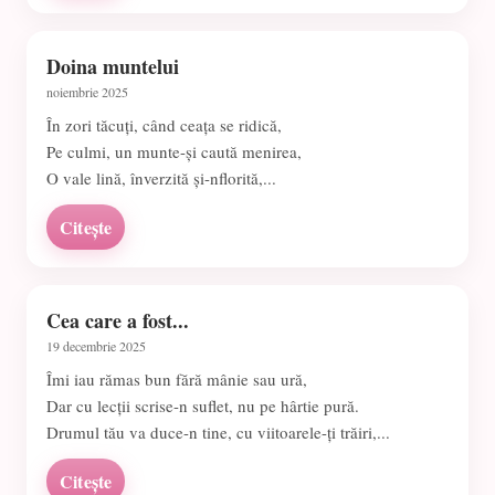
Doina muntelui
noiembrie 2025
În zori tăcuți, când ceața se ridică,
Pe culmi, un munte-și caută menirea,
O vale lină, înverzită și-nflorită,...
Citește
Cea care a fost...
19 decembrie 2025
Îmi iau rămas bun fără mânie sau ură,
Dar cu lecții scrise-n suflet, nu pe hârtie pură.
Drumul tău va duce-n tine, cu viitoarele-ți trăiri,...
Citește