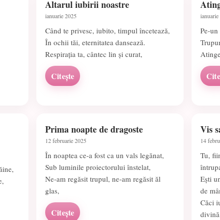
Altarul iubirii noastre
Ating
ianuarie 2025
ianuarie
Când te privesc, iubito, timpul încetează,
Pe-un 
În ochii tăi, eternitatea dansează.
Trupur
Respirația ta, cântec lin și curat,
Atinge
Citește
Cite
Prima noapte de dragoste
Vis 
12 februarie 2025
14 febru
În noaptea ce-a fost ca un vals legănat,
Tu, fi
Sub luminile proiectorului înstelat,
întrup
ăine,
Ne-am regăsit trupul, ne-am regăsit ăl
Ești u
e,
glas,
de mâ
Căci i
Citește
divină