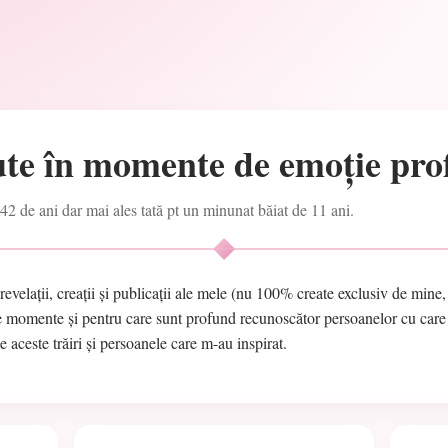
te în momente de emoție pr
42 de ani dar mai ales tată pt un minunat băiat de 11 ani.
 revelații, creații și publicații ale mele (nu 100% create exclusiv de mine
le momente și pentru care sunt profund recunoscător persoanelor cu care
 aceste trăiri și persoanele care m-au inspirat.