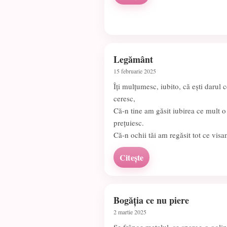
Legământ
15 februarie 2025
Îți mulțumesc, iubito, că ești darul c
ceresc,
Că-n tine am găsit iubirea ce mult o
prețuiesc.
Că-n ochii tăi am regăsit tot ce visa
Citește
Bogăția ce nu piere
2 martie 2025