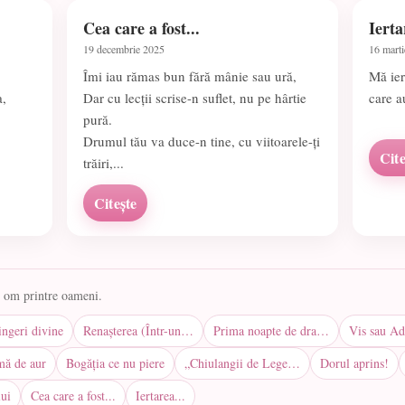
Cea care a fost...
Ierta
19 decembrie 2025
16 mart
Îmi iau rămas bun fără mânie sau ură,
Mă ier
a,
Dar cu lecții scrise-n suflet, nu pe hârtie
care a
pură.
Drumul tău va duce-n tine, cu viitoarele-ți
Cite
trăiri,...
Citește
n om printre oameni.
ingeri divine
Renașterea (Într-un…
Prima noapte de dra…
Vis sau Ad
mă de aur
Bogăția ce nu piere
„Chiulangii de Lege…
Dorul aprins!
ui
Cea care a fost...
Iertarea...