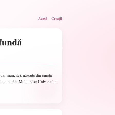
Acasă
Creații
ofundă
, dar muncite), născute din emoții
 le-am trăit. Mulțumesc Universului