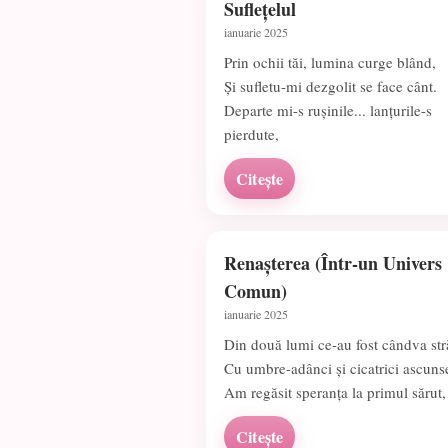
Suflețelul
ianuarie 2025
Prin ochii tăi, lumina curge blând,
Și sufletu-mi dezgolit se face cânt.
Departe mi-s rușinile... lanțurile-s
pierdute,
Citește
Renașterea (Într-un Univers
Comun)
ianuarie 2025
Din două lumi ce-au fost cândva str
Cu umbre-adânci și cicatrici ascuns
Am regăsit speranța la primul sărut,
Citește