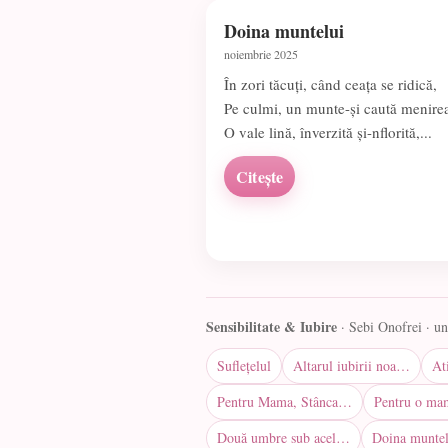
Doina muntelui
noiembrie 2025
În zori tăcuți, când ceața se ridică,
Pe culmi, un munte-și caută menire
O vale lină, înverzită și-nflorită,...
Citește
Sensibilitate & Iubire
· Sebi Onofrei · u
Suflețelul
Altarul iubirii noa…
At
Pentru Mama, Stânca…
Pentru o ma
Două umbre sub acel…
Doina muntel