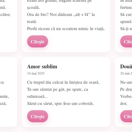
ndă,
Eram doi golani, băgam schemă pe
În ast
ină.
școală,
furtun
cător,
Ora de bio? Noi dădeam „alt + f4” la
Să cur
toată.
apună
Profii ziceau că nu scoatem nimic în viață,
Să-ți 
Citește
Cite
Amor sublim
Două
10 mai 2025
20 mai 
 cu
Cu trupul tău culcat în liniștea de seară,
Ne-am 
Te-am sărutat pe gât, pe spate, ca
Pe dru
rmite,
odinioară...
Vorbea
uză,
Sărut cu sărut, spre fese-am coborât,
dor,
Citește
Cite