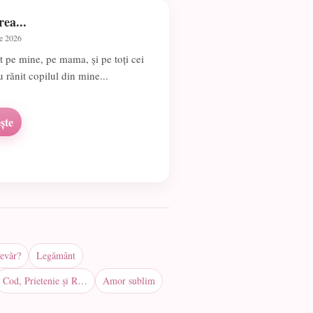
rea...
ie 2026
t pe mine, pe mama, și pe toți cei
u rănit copilul din mine...
ște
evăr?
Legământ
Cod, Prietenie și R…
Amor sublim