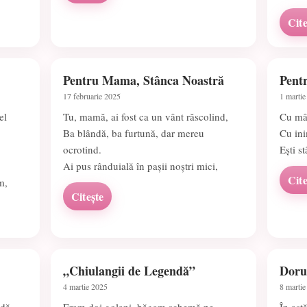
Cite
Pentru Mama, Stânca Noastră
Pent
17 februarie 2025
1 martie
el
Tu, mamă, ai fost ca un vânt răscolind,
Cu mâi
Ba blândă, ba furtună, dar mereu
Cu ini
ocrotind.
Ești s
Ai pus rânduială în pașii noștri mici,
Cite
m,
Citește
„Chiulangii de Legendă”
Doru
4 martie 2025
8 martie