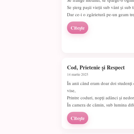
Se frânge metalul, se sparge-o ogli
Se șterg pașii vieții sub vânt și sub t
Dar ce-i o zgârietură pe-un geam tre
Citește
Cod, Prietenie și Respect
14 martie 2025
În anii când eram doar doi studenți
vise,
Printre coduri, nopți adânci și nedo
În camera de cămin, sub lumina dif
Citește