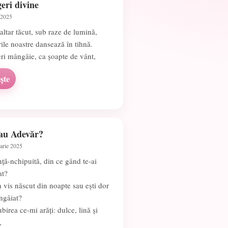
eri divine
 2025
altar tăcut, sub raze de lumină,
ile noastre dansează în tihnă.
ri mângâie, ca șoapte de vânt,
ște
sau Adevăr?
arie 2025
ință-nchipuită, din ce gând te-ai
at?
n vis născut din noapte sau ești dor
ngâiat?
ubirea ce-mi arăți: dulce, lină și
,