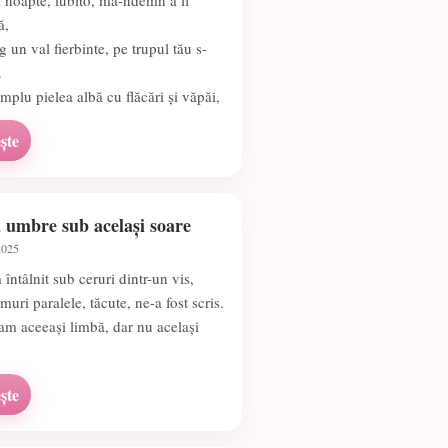
ă noapte, iubito, mă-ndemn a fi
ă,
g un val fierbinte, pe trupul tău s-
.
umplu pielea albă cu flăcări și văpăi,
ște
 umbre sub același soare
2025
întâlnit sub ceruri dintr-un vis,
muri paralele, tăcute, ne-a fost scris.
m aceeași limbă, dar nu același
ște