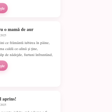
ște
ru o mamă de aur
 2025
ni ce frământă iubirea în pâine,
ma caldă ce-alină și ține,
tâlp de nădejde, furtuni înfruntând,
ște
l aprins!
 2025